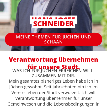
HANS-JOSEF
SCHNEIDER
MEINE THEMEN FÜR JÜCHEN UND
SCHAAN
Verantwortung übernehmen
für unsere Stadt.
WAS ICH FÜR JÜCHEN ERREICHEN WILL.
ZUSAMMEN MIT DIR.
Mein gesamtes bisheriges Leben habe ich in
Jüchen gewohnt. Seit Jahrzehnten bin ich im
Vereinsleben der Stadt verwurzelt. Ich will
Verantwortung übernehmen für unser
Gemeinwesen und die Lebensbedingungen in